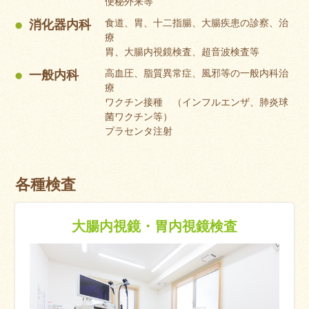
便秘外来等
食道、胃、十二指腸、大腸疾患の診察、治
消化器内科
療
胃、大腸内視鏡検査、超音波検査等
高血圧、脂質異常症、風邪等の一般内科治
一般内科
療
ワクチン接種 （インフルエンザ、肺炎球
菌ワクチン等）
プラセンタ注射
各種検査
大腸内視鏡・胃内視鏡検査