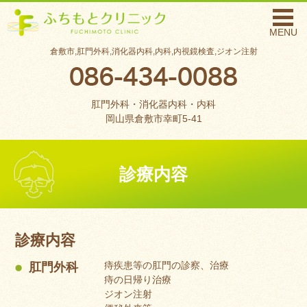
MENU
倉敷市,肛門外科,消化器内科,内科,内視鏡検査,ジオン注射
肛門外科・消化器内科・内科
岡山県倉敷市幸町5-41
診療内容
診療内容
痔疾患等の肛門の診察、治療
肛門外科
痔の日帰り治療
ジオン注射